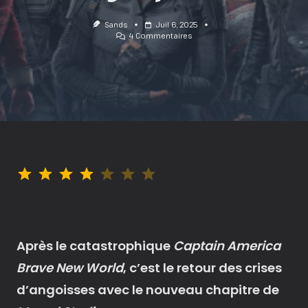
Sands
Juil 6, 2025
Sur
4 Commentaires
Thunderbolts
:
Thérapie
De
Groupe
?!
Note : 4 sur 7.
Après le catastrophique
Captain America
Brave New World
, c’est le retour des crises
d’angoisses avec le nouveau chapitre de