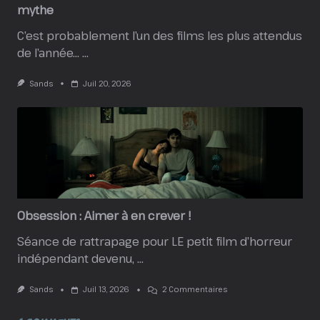
mythe
C’est probablement l’un des films les plus attendus
de l’année…
...
Sands
Juil 20, 2026
Obsession : Aimer à en crever !
Séance de rattrapage pour LE petit film d’horreur
indépendant devenu,
...
Sur
Sands
Juil 13, 2026
2 Commentaires
Obsession
: