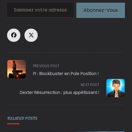
Saisissez votre adresse e-mail…
Abonnez-Vous
<span
PREVIOUS POST
class="nav-
F1 : Blockbuster en Pole Position !
subtitle
screen-
NEXT POST
reader-
Dexter Résurrection : plus appétissant !
text">Page</span>
RELATED POSTS