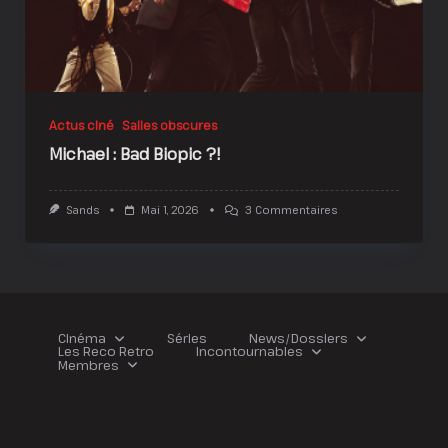
Actus ciné
Salles obscures
Michael : Bad Biopic ?!
Sur
Sands
Mai 1, 2026
3 Commentaires
Michael
:
Bad
Biopic
?!
Cinéma
Séries
News/Dossiers
Les Reco Retro
Incontournables
Membres