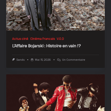
Actus ciné
Cinéma Francais
V.O.D
L’Affaire Bojarski : Histoire en vain !?
Sur
Sands
Mai 15, 2026
Un Commentaire
L’Affaire
Bojarski
:
Histoire
En
Vain
!?