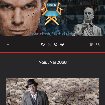
Skip
to
content
Actus et avis / ciné et séries
Mois :
Mai 2026