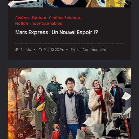
Cinéma d'auteur
Cinéma Science-
Fiction
Incontournables
Mars Express : Un Nouvel Espoir !?
Sur
Sands
Mai 12, 2024
Un Commentaire
Mars
Express
:
Un
Nouvel
Espoir
!?