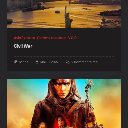
Avis Express
Cinéma d'auteur
V.O.D
Civil War
Sur
Sands
Mai 31, 2024
2 Commentaires
Civil
War