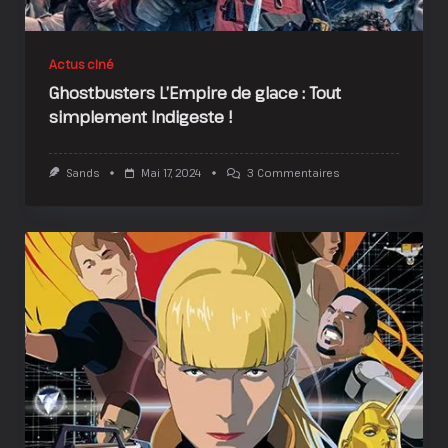
Actus ciné
Ghostbusters L’Empire de glace : Tout
simplement Indigeste !
Sur
Sands
Mai 17, 2024
3 Commentaires
Ghostbusters
L’Empire
De
Glace
:
Tout
Simplement
Indigeste
!