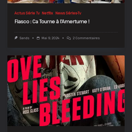
Actus Série Tv
Netflix
News Séries-Tv
Fiasco : Ca Tourne à l’Amertume !
Sur
Sands
Mai 9, 2024
2 Commentaires
Fiasco
:
Ca
Tourne
À
L’Amertume
!