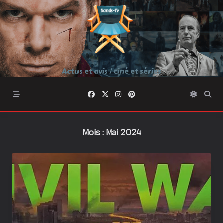
Skip
to
content
Actus et avis / ciné et séries
Mois :
Mai 2024