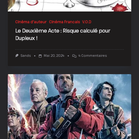
Cinéma d'auteur
Cinéma Francais
V.O.D
Le Deuxième Acte : Risque calculé pour
Dupieux !
Sur
Sands
Mai 20, 2024
4 Commentaires
Le
Deuxième
Acte
:
Risque
Calculé
Pour
Dupieux
!