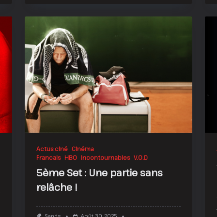
Actus ciné
Cinéma
Francais
HBO
Incontournables
V.O.D
5ème Set : Une partie sans
relâche !
Sur
Alpha
Sands
Août 30, 2025