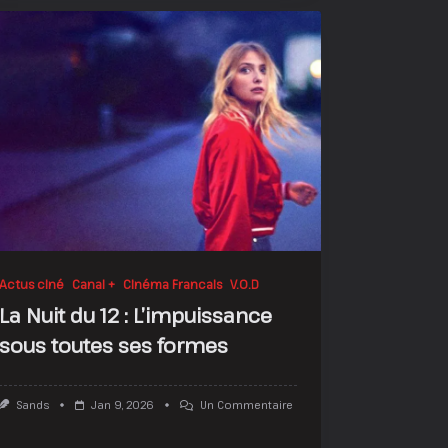
Actus ciné
Canal +
Cinéma Francais
V.O.D
La Nuit du 12 : L’impuissance
sous toutes ses formes
Sur
Sands
Jan 9, 2026
Un Commentaire
La
Nuit