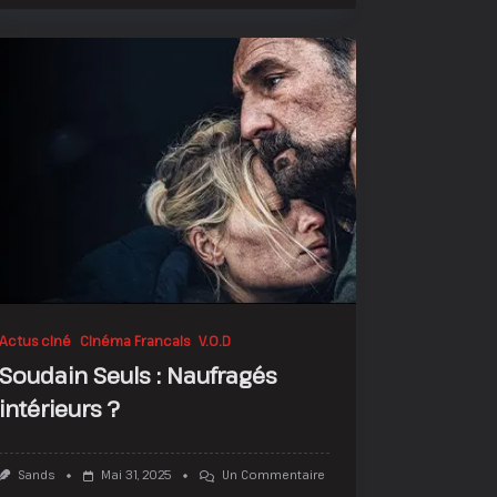
Du
12
:
L’impuissance
Sous
Toutes
Ses
Formes
Actus ciné
Cinéma Francais
V.O.D
Soudain Seuls : Naufragés
intérieurs ?
Sur
Sands
Mai 31, 2025
Un Commentaire
Soudain