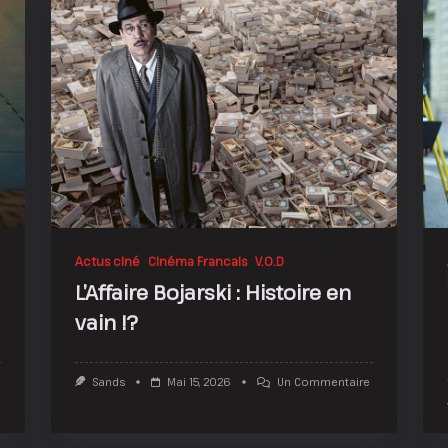
Actus ciné
Cinéma Francais
V.O.D
L’Affaire Bojarski : Histoire en
vain !?
Sur
Sands
Mai 15, 2026
Un Commentaire
L’Affaire
Bojarski
:
Histoire