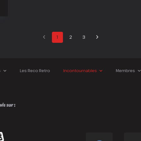
r
onsieur
znavour
one
e
1
2
3
nfort
s
Les Reco Retro
Incontournables
Membres
is sur :