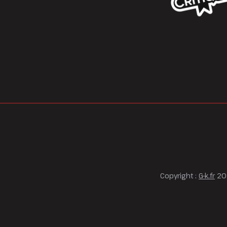
Copyright :
G-k.fr
202