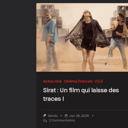
Actus ciné
Cinéma Francais
V.O.D
Sirat : Un film qui laisse des
traces !
Sands
Jan 26, 2026
Sur
2 Commentaires
Sirat