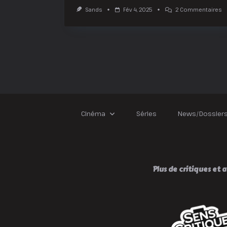
Su
Sands
Fév 4, 2025
2 Commentaires
M
A
:
La
Z
D
Co
!
Cinéma
Séries
News/Dossier
Plus de critiques et av