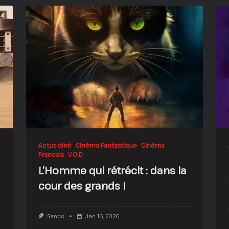
En
Vain
!?
Actus ciné
Cinéma Fantastique
Cinéma
Francais
V.O.D
L’Homme qui rétrécit : dans la
cour des grands !
Sands
Jan 16, 2026