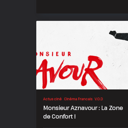
!
Actus ciné
Cinéma Francais
V.O.D
Monsieur Aznavour : La Zone
de Confort !