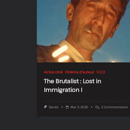
En
Grace
De
Seth
Rogen
!
Actus ciné
Cinéma d'auteur
V.O.D
The Brutalist : Lost in
Immigration !
S
Sands
Mar 3, 2025
2 Commentaires
T
B
:
L
I