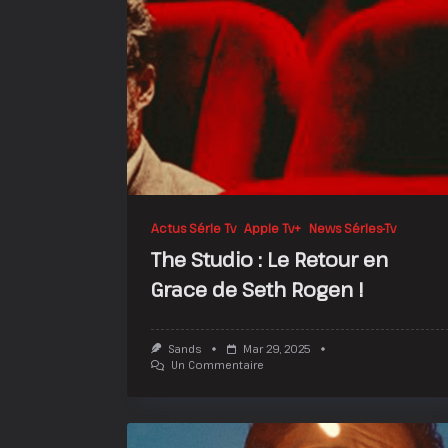
Actus Série Tv
Apple Tv+
News Séries-Tv
The Studio : Le Retour en
Grace de Seth Rogen !
Sands
Mar 29, 2025
Sur
Un Commentaire
The
Studio
:
Le
Retour