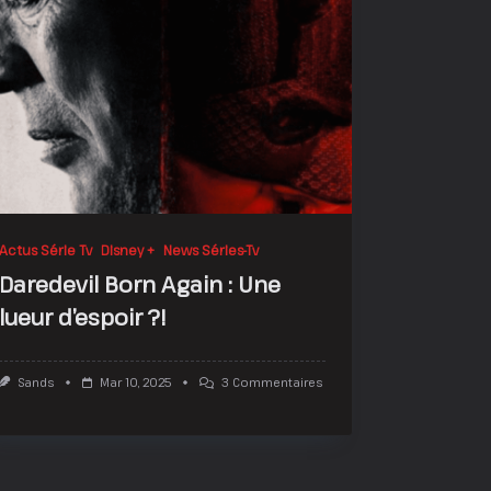
Actus Série Tv
Disney +
News Séries-Tv
Daredevil Born Again : Une
lueur d’espoir ?!
Sur
Sands
Mar 10, 2025
3 Commentaires
Daredevil
Born
Again
:
Une
Lueur