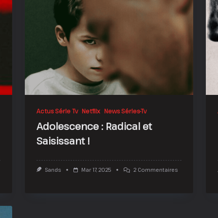
Actus Série Tv
Netflix
News Séries-Tv
Adolescence : Radical et
Saisissant !
Sur
Sands
Mar 17, 2025
2 Commentaires
Adolescence
:
Radical
Et
Saisissant
!