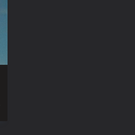
ur
he
rutalist
ost
n