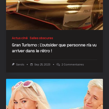
Actus ciné
Salles obscures
Gran Turismo : L’outsider que personne n’a vu
arriver dans le rétro !
Sur
Sands
Sep 25, 2023
2 Commentaires
Gran
Turismo
:
L’outsider
Que
Personne
N’a
Vu
Arriver
Dans
Le
Rétro