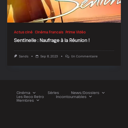
Actus ciné
Cinéma Francais
Prime Vidéo
Sentinelle : Naufrage à la Réunion !
Sur
Sands
Sep 8, 2023
Un Commentaire
Sentinelle
:
Naufrage
À
La
Réunion
!
Cinéma
Séries
News/Dossiers
Les Reco Retro
Incontournables
Membres