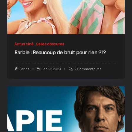
!
Actus ciné
Salles obscures
Barbie : Beaucoup de bruit pour rien ?!?
Sur
Sands
Sep 22, 2023
2 Commentaires
Barbie
:
Beaucoup
De
Bruit
Pour
Rien
?!?