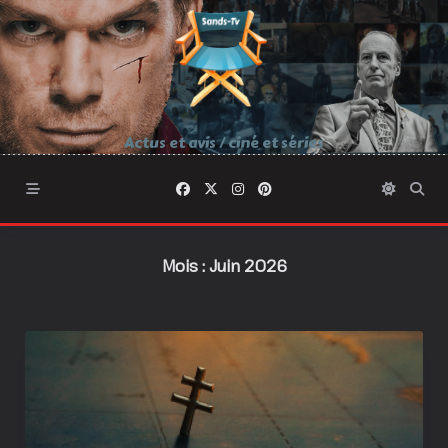
Skip
to
content
Actus et avis / ciné et séries
Mois :
Juin 2026