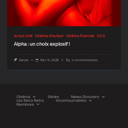
Actus ciné
Cinéma d'auteur
Cinéma Francais
V.O.D
Alpha : un choix explosif !
Sur
Sands
Déc 14, 2025
4 Commentaires
Alpha
:
Un
Choix
Explosif
!
Cinéma
Séries
News/Dossiers
Les Reco Retro
Incontournables
Membres