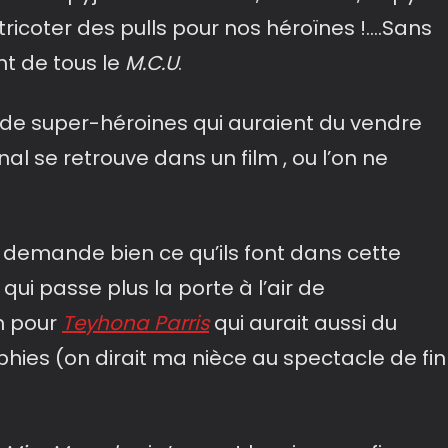
ricoter des pulls pour nos héroïnes !….Sans
ant de tous le
M.C.U
.
de super-héroines qui auraient du vendre
inal se retrouve dans un film , ou l’on ne
e demande bien ce qu’ils font dans cette
ui passe plus la porte à l’air de
m pour
Teyhona Parris
qui aurait aussi du
ies (on dirait ma nièce au spectacle de fin