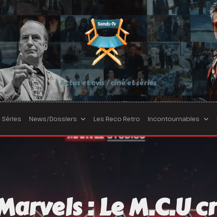
Actus et avis / ciné et séries
Séries
News/Dossiers
Les Reco Retro
Incontournables
Marvels : Le M.C.U c