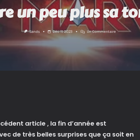
e un peu plus sa t
Sur
Sands
Déc 11, 2023
Un Commentaire
The
Marvels
:
Le
M.C.U
Creuse
Encore
Un
Peu
Plus
Sa
Tombe
!
édent article , la fin d’année est
ec de très belles surprises que ça soit en