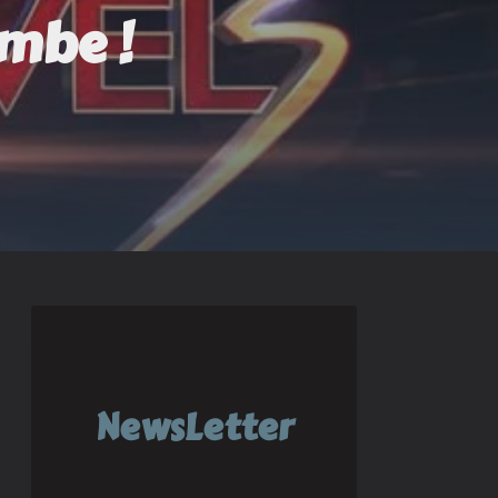
ombe !
NewsLetter