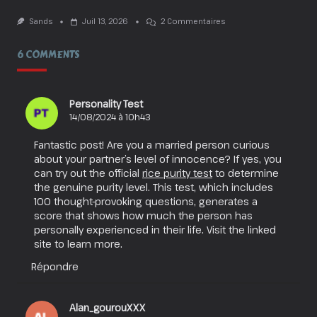
Sur
Sands
Juil 13, 2026
2 Commentaires
Obsession
:
6 COMMENTS
Aimer
À
En
Crever
!
Personality Test
14/08/2024 à 10h43
Fantastic post! Are you a married person curious
about your partner’s level of innocence? If yes, you
can try out the official
rice purity test
to determine
the genuine purity level. This test, which includes
100 thought-provoking questions, generates a
score that shows how much the person has
personally experienced in their life. Visit the linked
site to learn more.
Répondre
Alan_gourouXXX