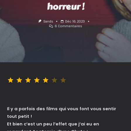
horreur !
Sands
Déc 16, 2023
Sur
6 Commentaires
Anatomie
D’une
Chute
:
Quand
L’intime
Devient
Horreur
!
Note : 5 sur 7.
Il y a parfois des films qui vous font vous sentir
tout petit !
Et bien c’est un peu l’effet que j’ai eu en