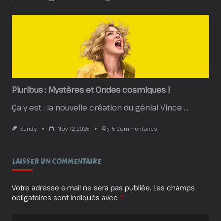
A
Knight
Of
The
Seven
Kingdoms
:
Un
Spin-
Off
De
Plus…
Pluribus : Mystères et Ondes cosmiques !
Vraiment
?!
Ça y est : la nouvelle création du génial Vince
...
Sur
Sands
Nov 12, 2025
5 Commentaires
Pluribus
:
Mystères
Et
LAISSER UN COMMENTAIRE
Ondes
Cosmiques
!
Votre adresse e-mail ne sera pas publiée.
Les champs
obligatoires sont indiqués avec
*