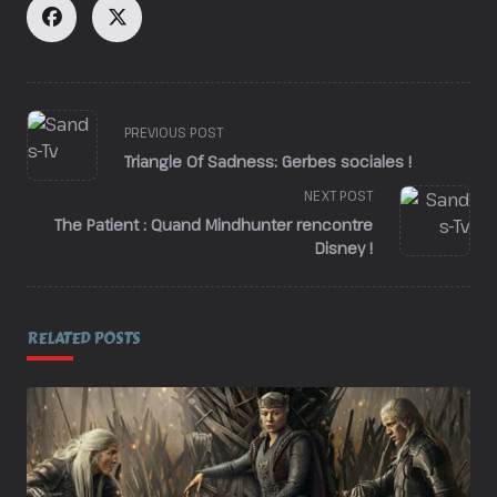
<span
PREVIOUS POST
class="nav-
Triangle Of Sadness: Gerbes sociales !
subtitle
NEXT POST
screen-
reader-
The Patient : Quand Mindhunter rencontre
Disney !
text">Page</span>
RELATED POSTS