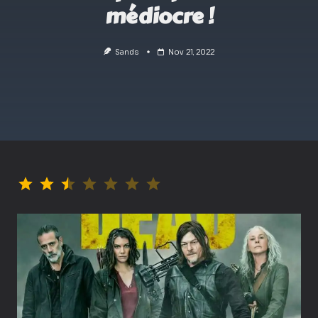
médiocre !
Sands
Nov 21, 2022
⭐
⭐
⭐
Note : 2.5 sur 7.