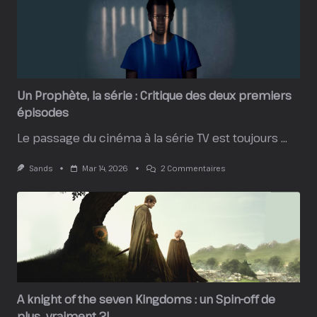
Un Prophète, la série : Critique des deux premiers
épisodes
Le passage du cinéma à la série TV est toujours
...
Sur
Sands
Mar 14, 2026
2 Commentaires
Un
Prophète,
La
Série
:
Critique
Des
Deux
Premiers
Épisodes
A knight of the seven Kingdoms : un Spin-off de
plus…vraiment ?!