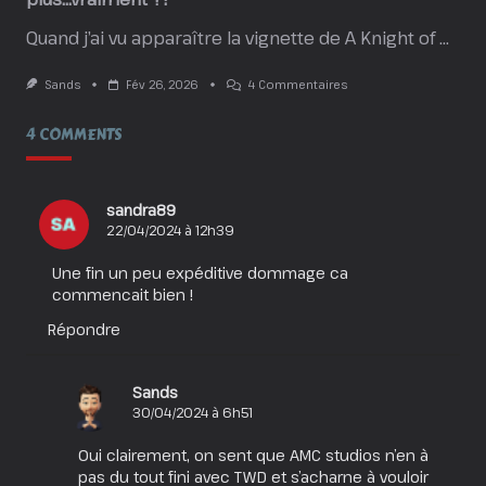
Quand j’ai vu apparaître la vignette de A Knight of
...
Sur
Sands
Fév 26, 2026
4 Commentaires
A
Knight
4 COMMENTS
Of
The
Seven
Kingdoms
:
sandra89
Un
22/04/2024 à 12h39
Spin-
Off
De
Une fin un peu expéditive dommage ca
Plus…
commencait bien !
Vraiment
?!
Répondre
Sands
30/04/2024 à 6h51
Oui clairement, on sent que AMC studios n’en à
pas du tout fini avec TWD et s’acharne à vouloir