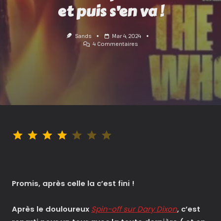
et puis s’en va !
Sands
Mar 4, 2024
Sur
4 Commentaires
The
Walking
Dead
/
The
Ones
Who
Live
:
Un
Ptit
Note : 4 sur 7.
Tour
Et
Puis
S’en
Va
!
Promis, après celle la c’est fini !
Après le douloureux
Spin-off sur Dary Dixon
, c’est