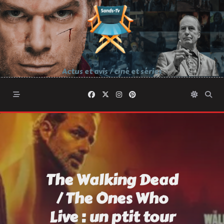
Skip
to
content
Actus et avis / ciné et séries
The Walking Dead
/ The Ones Who
Live : un ptit tour