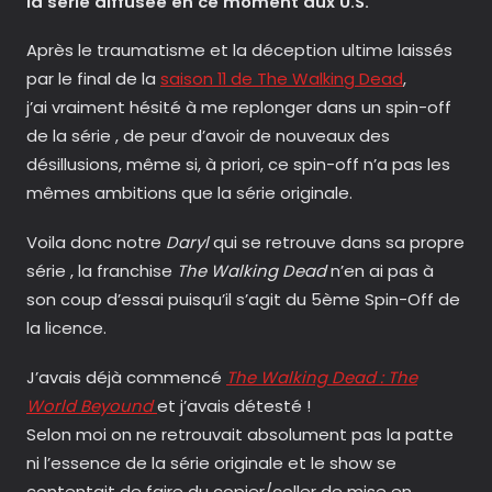
la série diffusée en ce moment aux U.S.
Après le traumatisme et la déception ultime laissés
par le final de la
saison 11 de The Walking Dead
,
j’ai vraiment hésité à me replonger dans un spin-off
de la série , de peur d’avoir de nouveaux des
désillusions, même si, à priori, ce spin-off n’a pas les
mêmes ambitions que la série originale.
Voila donc notre
Daryl
qui se retrouve dans sa propre
série , la franchise
The Walking Dead
n’en ai pas à
son coup d’essai puisqu’il s’agit du 5ème Spin-Off de
la licence.
J’avais déjà commencé
The Walking Dead : The
World Beyound
et j’avais détesté !
Selon moi on ne retrouvait absolument pas la patte
ni l’essence de la série originale et le show se
contentait de faire du copier/coller de mise en