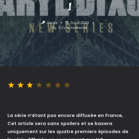
!
Sands
Oct 3, 2023
Sur
3 Commentaires
The
Walking
Dead
/
Daryl
Dixon
:
Un
Américain
À
Paris
Note : 3 sur 7.
!
La série n’étant pas encore diffusée en France,
Cet article sera sans spoilers et se basera
uniquement sur les quatre premiers épisodes de