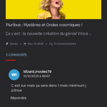
Kingdoms
:
Un
Spin-
Off
De
Plus…
Pluribus : Mystères et Ondes cosmiques !
Vraiment
?!
Ça y est : la nouvelle création du génial Vince
...
Sur
Sands
Nov 12, 2025
5 Commentaires
Pluribus
:
3 COMMENTS
Mystères
Et
Ondes
Cosmiques
!
Wizard_movies79
10/10/2023 à 18h57
C est sur mais ça sera dans 1 mois minimum j
p3nse
Répondre