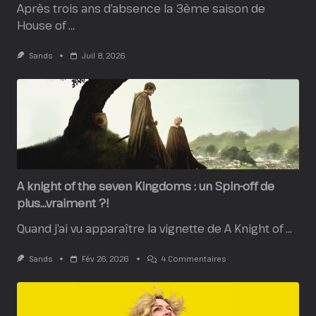
Après trois ans d’absence la 3ème saison de
House of
...
Sands
Juil 8, 2026
A knight of the seven Kingdoms : un Spin-off de
plus…vraiment ?!
Quand j’ai vu apparaître la vignette de A Knight of
...
Sur
Sands
Fév 26, 2026
4 Commentaires
A
Knight
Of
The
Seven