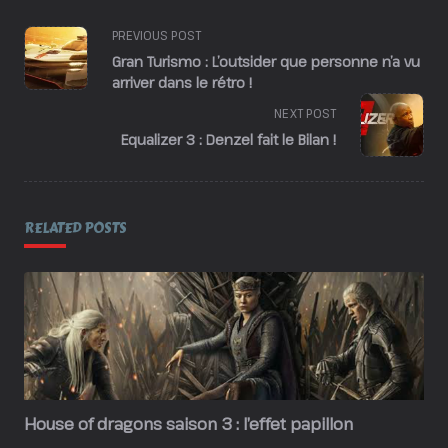
<span
PREVIOUS POST
class="nav-
Gran Turismo : L’outsider que personne n’a vu
subtitle
arriver dans le rétro !
screen-
NEXT POST
reader-
Equalizer 3 : Denzel fait le Bilan !
text">Page</span>
RELATED POSTS
House of dragons saison 3 : l’effet papillon