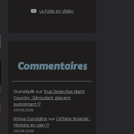
La Fuite en Vidéo
Commentaires
OLaneEpilk
sur
True Detective Night
Country : Déroutant, glaçant,
surprenant !?
09/08/2026
Amiya Considine
sur
L’Affaire Bojarski :
Histoire en vain !?
06/08/2026