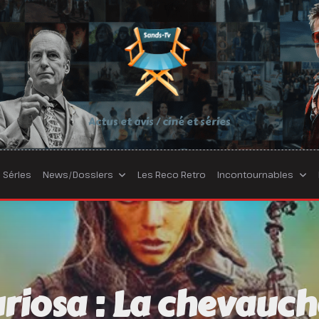
Actus et avis / ciné et séries
Séries
News/Dossiers
Les Reco Retro
Incontournables
riosa : La chevauc