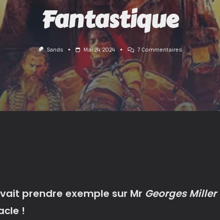
Fantastique
Sur
Sands
Mai 24, 2024
7 Commentaires
Furiosa
:
La
Chevauchée
Fantastique
vait prendre exemple sur Mr
Georges Miller
cle !