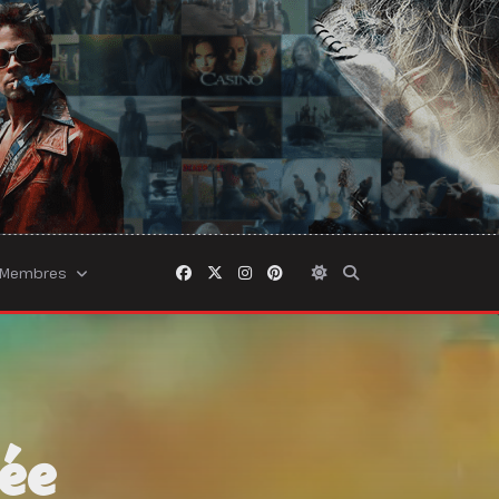
Membres
hée