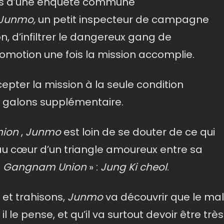
iais d’une enquête commune
Junmo,
un petit inspecteur de campagne
n, d’infiltrer le dangereux gang de
motion une fois la mission accomplie.
ter la mission à la seule condition
x galons supplémentaire.
ion
,
Junmo
est loin de se douter de ce qui
r au cœur d’un triangle amoureux entre sa
«
Gangnam Union
» :
Jung
Ki cheol
.
 et trahisons,
Junmo
va découvrir que le mal
l le pense, et qu’il va surtout devoir être très