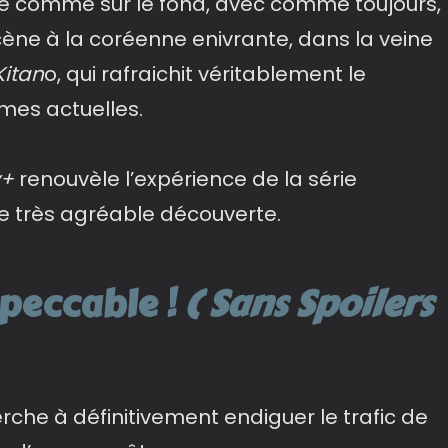
rme comme sur le fond, avec comme toujours,
scène à la coréenne enivrante, dans la veine
Kitan
o, qui rafraichit véritablement le
mes actuelles.
y+
renouvèle l’expérience de la série
e très agréable découverte.
peccable !
( Sans Spoilers
erche à définitivement endiguer le trafic de