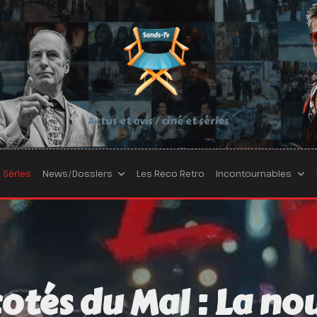
Actus et avis / ciné et séries
Séries
News/Dossiers
Les Reco Retro
Incontournables
otés du Mal : La no