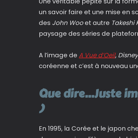
Une véritable pépite sur la fo
un savoir faire et une mise en 
des
John Woo
et autre
Takeshi 
paysage des séries de platefor
A l’image de
A Vue d’Oeil
,
Disne
coréenne et c’est à nouveau un
Que dire…Juste im
)
En 1995, la Corée et le japon ch