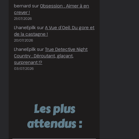
bernard
sur
Obsession : Aimer à en
crever !
21/07/2026
LhaneEpilk
sur
A Vue d’Oeil: Du gore et
de la castagne !
20/07/2026
LhaneEpilk
sur
True Detective Night
Country : Déroutant, glaçant,
surprenant !?
03/07/2026
Les plus
attendus :