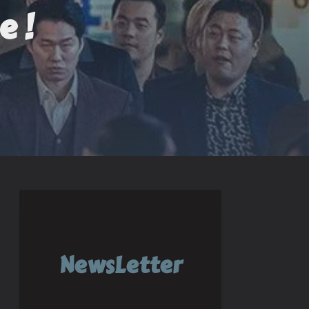
e !
NewsLetter