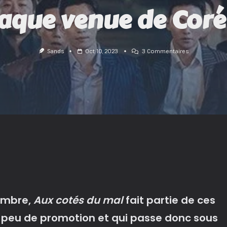
aque venue de Coré
Sur
Sands
Oct 10, 2023
3 Commentaires
Aux
Cotés
Du
Mal
:
La
Nouvelle
Claque
Venue
De
Corée
!
embre,
Aux cotés du mal
fait partie de ces
ès peu de promotion et qui passe donc sous