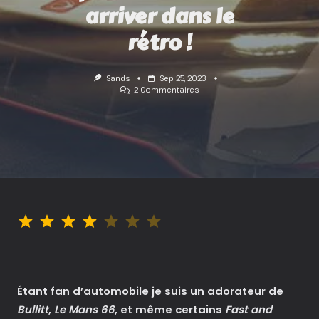
arriver dans le
rétro !
Sands
Sep 25, 2023
Sur
2 Commentaires
Gran
Turismo
:
L’outsider
Que
Personne
N’a
Vu
Arriver
Dans
Le
⭐
⭐
⭐
⭐
Note : 4 sur 7.
Rétro
!
Étant fan d’automobile je suis un adorateur de
Bullitt
,
Le Mans 66
, et même certains
Fast and