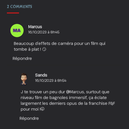
:
2 COMMENTS
Aimer
À
En
Crever
!
Marcus
16/10/2023 à 8h45
Beaucoup d’effets de caméra pour un film qui
tombe à plat ! 🙄
Répondre
Sands
16/10/2023 à 8h54
J te trouve un peu dur @Marcus, surtout que
niveau film de bagnoles immersif, ça éclate
largement les derniers opus de la franchise F&F
pour moi !🤭
Répondre