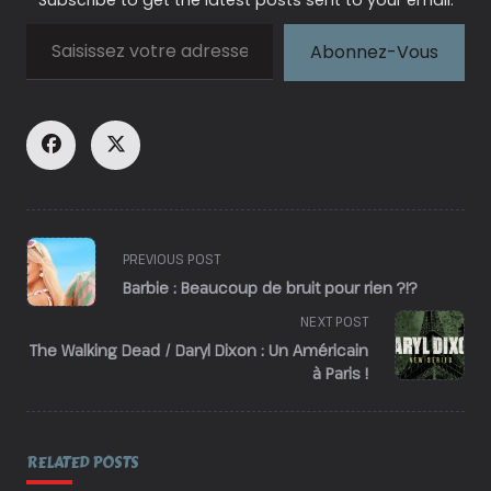
Saisissez votre adresse e-mail…
Abonnez-Vous
<span
PREVIOUS POST
class="nav-
Barbie : Beaucoup de bruit pour rien ?!?
subtitle
NEXT POST
screen-
reader-
The Walking Dead / Daryl Dixon : Un Américain
à Paris !
text">Page</span>
RELATED POSTS