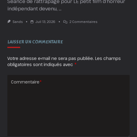
Séance de rattrapage pour LE petit film d’horreur
indépendant devenu,
...
Sur
Sands
Juil 13, 2026
2 Commentaires
Obsession
:
Aimer
À
LAISSER UN COMMENTAIRE
En
Crever
!
Votre adresse e-mail ne sera pas publiée.
Les champs
obligatoires sont indiqués avec
*
Commentaire
*