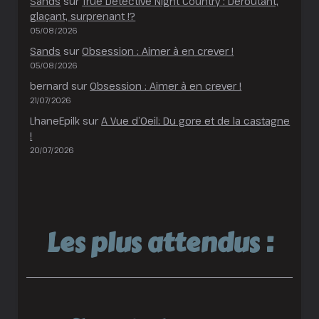
Sands
sur
True Detective Night Country : Déroutant,
glaçant, surprenant !?
05/08/2026
Sands
sur
Obsession : Aimer à en crever !
05/08/2026
bernard
sur
Obsession : Aimer à en crever !
21/07/2026
LhaneEpilk
sur
A Vue d’Oeil: Du gore et de la castagne
!
20/07/2026
Les plus attendus :