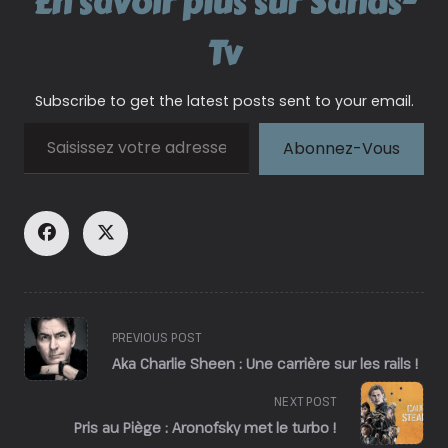
En savoir plus sur Sands-
Tv
Subscribe to get the latest posts sent to your email.
Saisissez votre adresse e-mail…
Abonnez-Vous
<span
PREVIOUS POST
class="nav-
Aka Charlie Sheen : Une carrière sur les rails !
subtitle
screen-
NEXT POST
reader-
Pris au Piège : Aronofsky met le turbo !
text">Page</span>