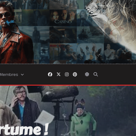
Membres
rtume !