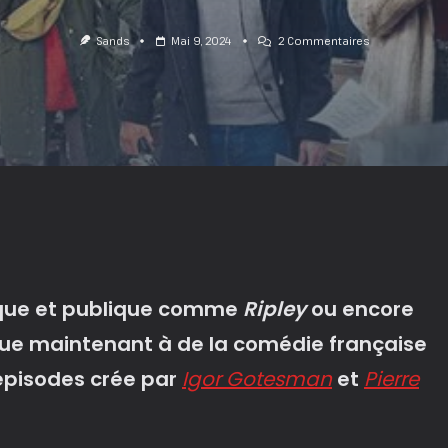
Sur
Sands
Mai 9, 2024
2 Commentaires
Fiasco
:
Ca
Tourne
À
L’Amertume
!
tique et publique comme
Ripley
ou encore
ue maintenant à de la comédie française
 épisodes crée par
Igor Gotesman
et
Pierre