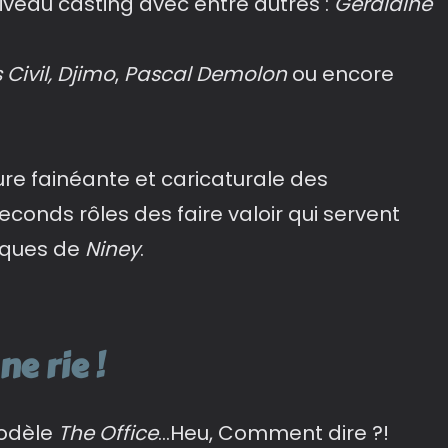
iveau casting avec entre autres :
Geraldine
 Civil, Djimo
,
Pascal Demolon
ou encore
ture fainéante et caricaturale des
conds rôles des faire valoir qui servent
iques de
Niney
.
ne rie !
modèle
The Office
…Heu, Comment dire ?!