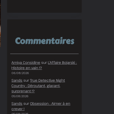
Commentaires
Amiya Considine
sur
L’Affaire Bojarski :
Histoire en vain !?
06/08/2026
Sands
sur
True Detective Night
Country : Déroutant, glaçant,
surprenant !?
05/08/2026
Sands
sur
Obsession : Aimer à en
crever !
05/08/2026