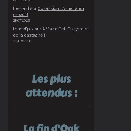
bernard
sur
Obsession : Aimer à en
crever !
21/07/2026
LhaneEpilk
sur
A Vue d’Oeil: Du gore et
de la castagne !
20/07/2026
e
Les plus
attendus :
La fin d'Oak