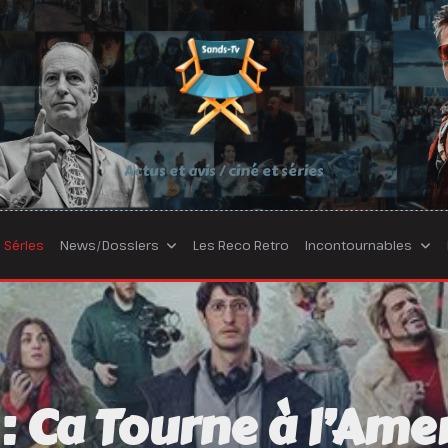
Actus et avis / ciné et séries
Séries
News/Dossiers
Les Reco Retro
Incontournables
 : Ca Tourne à l’Ame