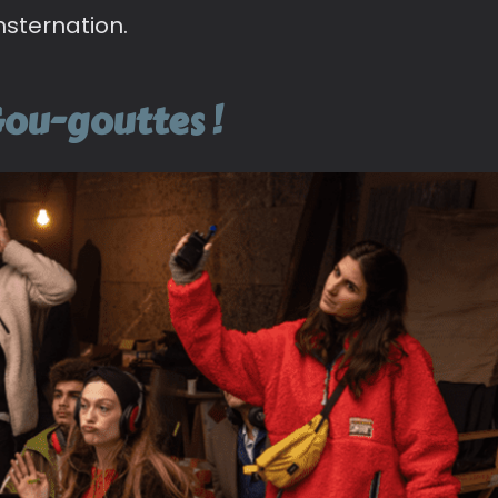
nsternation.
Gou-gouttes !