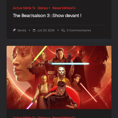
Actus Série Tv
Disney +
News Séries-Tv
The Bear/saison 3 : Show devant !
Sur
Sands
Juil 20, 2024
3 Commentaires
The
Bear/saison
3
:
Show
Devant
!
Actus Série Tv
Disney +
News Séries-Tv