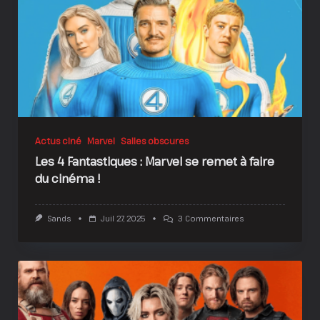
Choix
!
?
Actus ciné
Marvel
Salles obscures
Les 4 Fantastiques : Marvel se remet à faire
du cinéma !
Sur
Sands
Juil 27, 2025
3 Commentaires
Les
4
Fantastiques
:
Marvel
Se
Remet
À
Faire