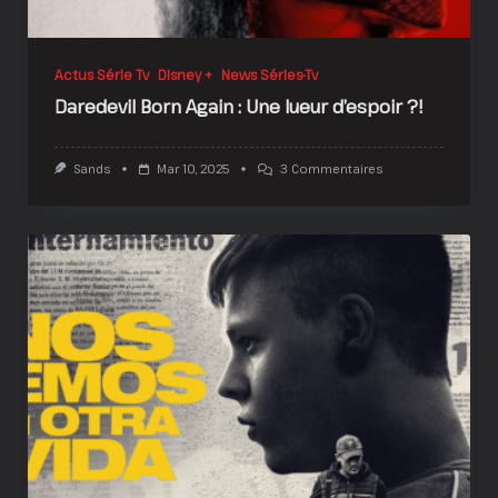
Actus Série Tv
Disney +
News Séries-Tv
Daredevil Born Again : Une lueur d’espoir ?!
Sur
Sands
Mar 10, 2025
3 Commentaires
Daredevil
Born
Again
:
Une
Lueur
D’espoir
?!