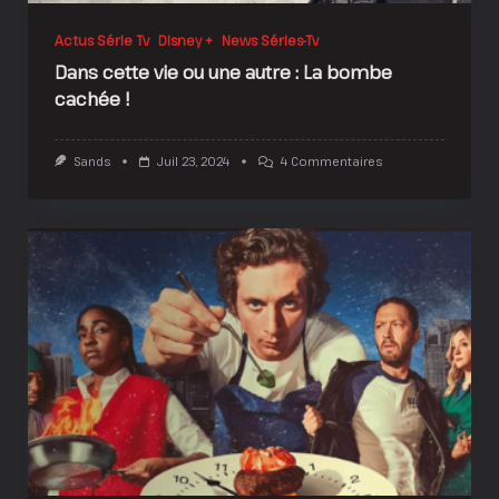
Actus Série Tv
Disney +
News Séries-Tv
Dans cette vie ou une autre : La bombe
cachée !
Sur
Sands
Juil 23, 2024
4 Commentaires
Dans
Cette
Vie
Ou
Une
Autre
:
La
Bombe
Cachée
!