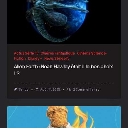
Actus Série Tv
Cinéma Fantastique
Cinéma Science-
Fiction
Disney +
News Séries-Tv
Alien Earth : Noah Hawley était il le bon choix
! ?
Sur
Sands
Août 14, 2025
2 Commentaires
Alien
Earth
:
Noah
Hawley
Était
Il
Le
Bon