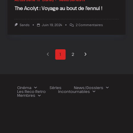
The Acolyt : Voyage au bout de l’ennui !
Sur
Sands
Juin 19, 2024
2 Commentaires
The
Acolyt
:
Voyage
Au
Bout
1
2
De
L’ennui
!
Cinéma
Séries
News/Dossiers
Les Reco Retro
Incontournables
Membres