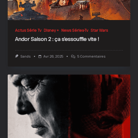
Actus Série Tv
Disney +
News Séries-Tv
Star Wars
Andor Saison 2 : ça s’essouffle vite !
Sur
Sands
Avr 26, 2025
5 Commentaires
Andor
Saison
2
:
Ça
S’essouffle
Vite
!