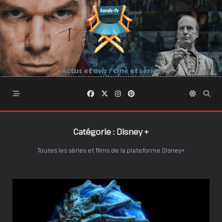
Skip
to
content
Actus et avis / ciné et séries
Catégorie :
Disney +
Toutes les séries et films de la plateforme Disney+