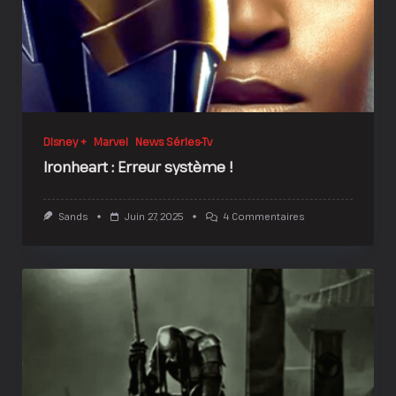
Disney +
Marvel
News Séries-Tv
Ironheart : Erreur système !
Sur
Sands
Juin 27, 2025
4 Commentaires
Ironheart
:
Erreur
Système
!