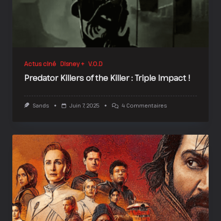
Actus ciné
Disney +
V.O.D
Predator Killers of the Killer : Triple Impact !
Sur
Sands
Juin 7, 2025
4 Commentaires
Predator
Killers
Of
The
Killer
:
Triple
Impact
!