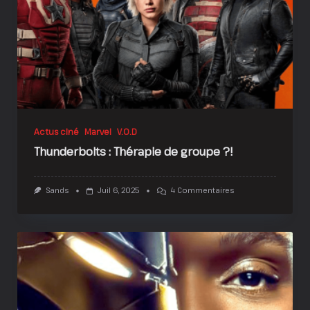
Du
Cinéma
!
Actus ciné
Marvel
V.O.D
Thunderbolts : Thérapie de groupe ?!
Sur
Sands
Juil 6, 2025
4 Commentaires
Thunderbolts
:
Thérapie
De
Groupe
?!