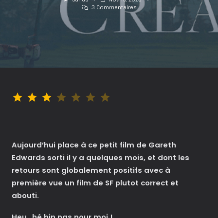
Sur
3 Commentaires
The
Creator
:
Soporifique
!?!
Note : 3 sur 7.
Aujourd’hui place à ce petit film de Gareth
Edwards sorti il y a quelques mois, et dont les
retours sont globalement positifs avec à
première vue un film de SF plutot correct et
abouti.
Heu…hé bin pas pour moi !