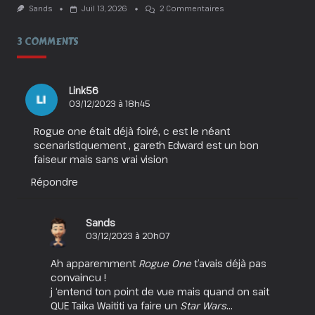
Sur
Sands
Juil 13, 2026
2 Commentaires
Obsession
:
3 COMMENTS
Aimer
À
En
Crever
!
Link56
03/12/2023 à 18h45
Rogue one était déjà foiré, c est le néant
scenaristiquement , gareth Edward est un bon
faiseur mais sans vrai vision
Répondre
Sands
03/12/2023 à 20h07
Ah apparemment
Rogue One
t’avais déjà pas
convaincu !
j ‘entend ton point de vue mais quand on sait
QUE Taika Waititi va faire un
Star Wars
…