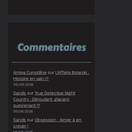
Commentaires
Amiya Considine
sur
L’Affaire Bojarski :
Histoire en vain !?
06/08/2026
Sands
sur
True Detective Night
Country : Déroutant, glaçant,
surprenant !?
05/08/2026
Sands
sur
Obsession : Aimer à en
crever !
05/08/2026