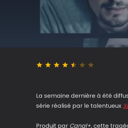
Note : 4.5 sur 7.
La semaine dernière à été diffu
série réalisé par le talentueux
X
Produit par
Canal+
, cette trag