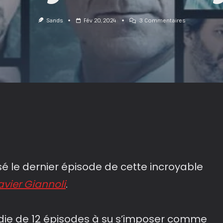
Sur
Sands
Fév 20, 2024
3 Commentaires
D’Argent
Et
De
Sang
sé le dernier épisode de cette incroyable
avier Giannoli
.
édie de 12 épisodes à su s’imposer comme