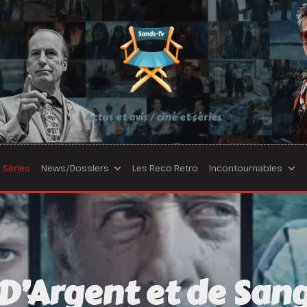
Actus et avis / ciné et séries
Séries
News/Dossiers
Les Reco Retro
Incontournables
D’Argent et de San