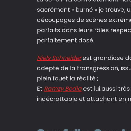
sacrément « burné » je trouve, 
découpages de scènes extrême
parfaits dans leurs rôles respect
parfaitement dosé.
Niels Schneider
est grandiose da
adepte de la transgression, iss
plein fouet la réalité ;
Et
Ramzy Bedia
est lui aussi trè
indécrottable et attachant en