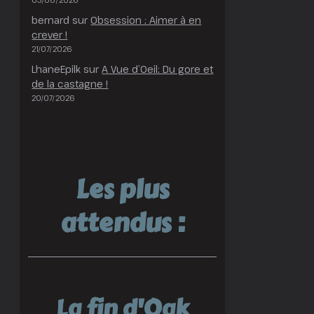
bernard
sur
Obsession : Aimer à en
crever !
21/07/2026
LhaneEpilk
sur
A Vue d’Oeil: Du gore et
de la castagne !
20/07/2026
Les plus
attendus :
La fin d'Oak