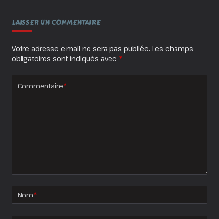
:
Aimer
À
LAISSER UN COMMENTAIRE
En
Crever
!
Votre adresse e-mail ne sera pas publiée.
Les champs
obligatoires sont indiqués avec
*
Commentaire
*
Nom
*