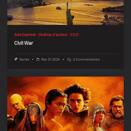
Avis Express
Cinéma d'auteur
V.O.D
Civil War
Sur
Sands
Mai 31, 2024
2 Commentaires
Civil
War