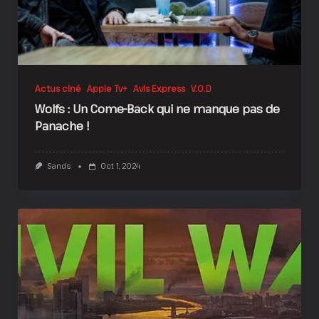
Actus ciné
Apple Tv+
Avis Express
V.O.D
Wolfs : Un Come-Back qui ne manque pas de
Panache !
Sands
Oct 1, 2024