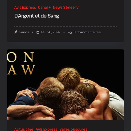
Avis Express
Canal +
News Séries-Tv
D’Argent et de Sang
Sur
Sands
Fév 20, 2024
3 Commentaires
D’Argent
Et
De
Sang
Actus ciné
Avis Express
Salles obscures