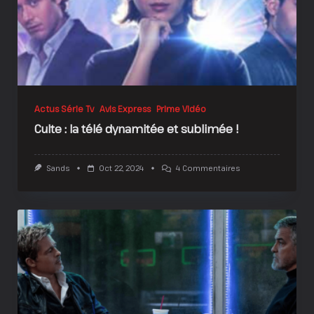
Actus Série Tv
Avis Express
Prime Vidéo
Culte : la télé dynamitée et sublimée !
Sur
Sands
Oct 22, 2024
4 Commentaires
Culte
:
La
Télé
Dynamitée
Et
Sublimée
!