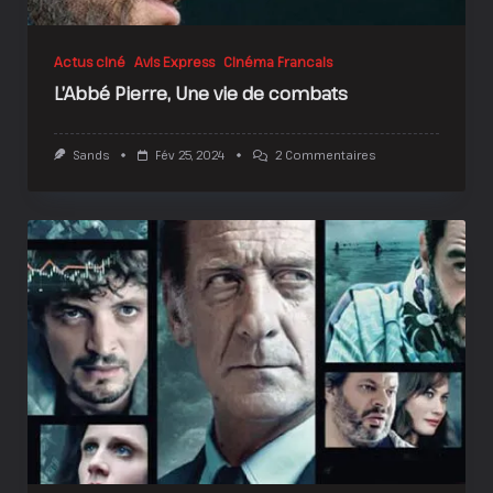
Actus ciné
Avis Express
Cinéma Francais
L’Abbé Pierre, Une vie de combats
Sur
Sands
Fév 25, 2024
2 Commentaires
L’Abbé
Pierre,
Une
Vie
De
Combats