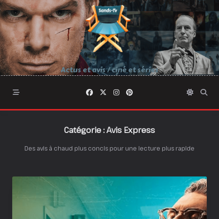
Skip
to
content
Actus et avis / ciné et séries
Catégorie :
Avis Express
Des avis à chaud plus concis pour une lecture plus rapide