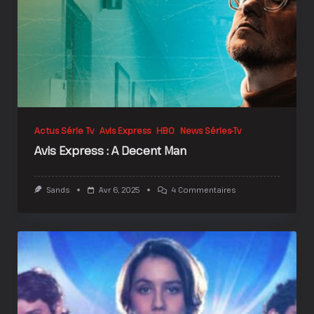
Actus Série Tv
Avis Express
HBO
News Séries-Tv
Avis Express : A Decent Man
Sur
Sands
Avr 6, 2025
4 Commentaires
Avis
Express
:
A
Decent
Man