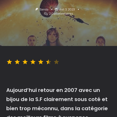
Sands
Juil 3, 2023
Sur
2 Commentaires
Sunshine
:
Flamboyance
De
Science-
Fiction
!
Note : 5.5 sur 7.
Aujourd’hui retour en 2007
avec un
bijou de la S.F clairement
sous coté et
bien trop méconnu, dans la catégorie