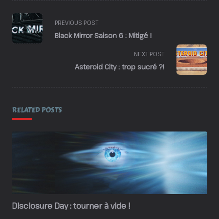
<span
PREVIOUS POST
class="nav-
Black Mirror Saison 6 : Mitigé !
subtitle
screen-
NEXT POST
reader-
Asteroid City : trop sucré ?!
text">Page</span>
RELATED POSTS
Disclosure Day : tourner à vide !