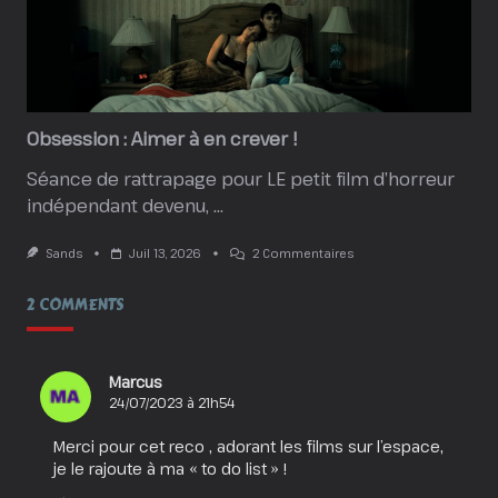
Obsession : Aimer à en crever !
Séance de rattrapage pour LE petit film d’horreur
indépendant devenu,
...
Sur
Sands
Juil 13, 2026
2 Commentaires
Obsession
:
2 COMMENTS
Aimer
À
En
Crever
!
Marcus
24/07/2023 à 21h54
Merci pour cet reco , adorant les films sur l’espace,
je le rajoute à ma « to do list » !