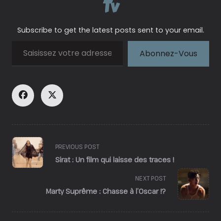
Tv
Subscribe to get the latest posts sent to your email.
Saisissez votre adresse e-mail…
Abonnez-Vous
<span
PREVIOUS POST
class="nav-
Sirat : Un film qui laisse des traces !
subtitle
screen-
NEXT POST
reader-
Marty Suprême : Chasse à l’Oscar !?
text">Page</span>