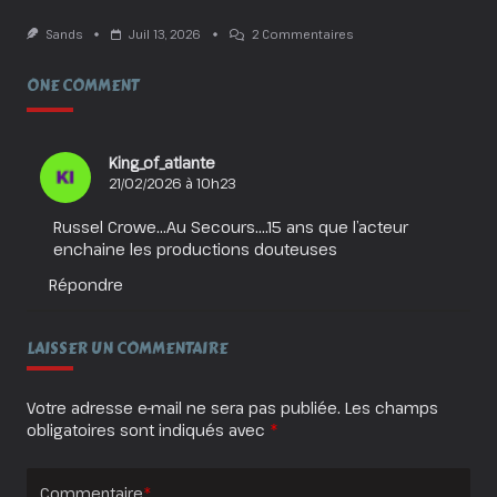
Sur
Sands
Juil 13, 2026
2 Commentaires
Obsession
:
ONE COMMENT
Aimer
À
En
Crever
!
King_of_atlante
21/02/2026 à 10h23
Russel Crowe…Au Secours….15 ans que l’acteur
enchaine les productions douteuses
Répondre
LAISSER UN COMMENTAIRE
Votre adresse e-mail ne sera pas publiée.
Les champs
obligatoires sont indiqués avec
*
Commentaire
*