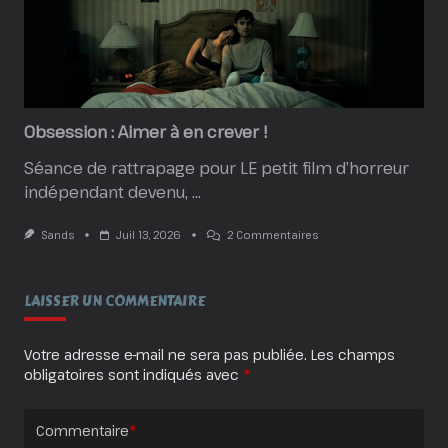
Obsession : Aimer à en crever !
Séance de rattrapage pour LE petit film d’horreur
indépendant devenu,
...
Sur
Sands
Juil 13, 2026
2 Commentaires
Obsession
:
Aimer
À
LAISSER UN COMMENTAIRE
En
Crever
!
Votre adresse e-mail ne sera pas publiée.
Les champs
obligatoires sont indiqués avec
*
Commentaire
*