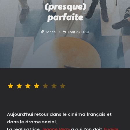
(presque)
parfaite
Sands
Août 26, 2023
Note : 4 sur 7.
Aujourd’hui retour dans le cinéma français et
dans le drame social,
La réalisatrice
Jeanne Herry
à qui l’on doit
Pupille,