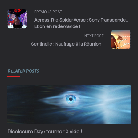
<span
PREVIOUS POST
class="nav-
Across The Spider-Verse : Sony Transcende…
subtitle
Et on en redemande !
screen-
NEXT POST
reader-
Sentinelle : Naufrage à la Réunion !
text">Page</span>
RELATED POSTS
Disclosure Day : tourner à vide !