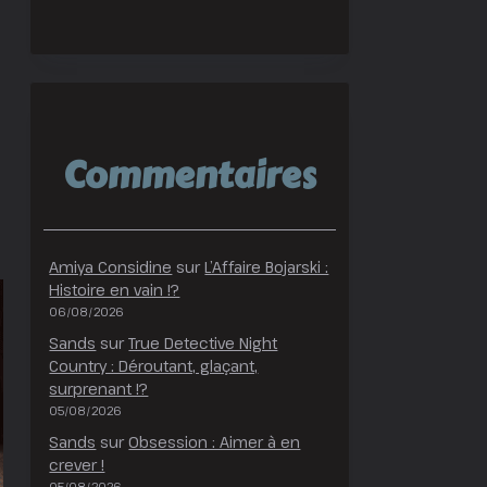
Commentaires
Amiya Considine
sur
L’Affaire Bojarski :
Histoire en vain !?
06/08/2026
Sands
sur
True Detective Night
Country : Déroutant, glaçant,
surprenant !?
05/08/2026
Sands
sur
Obsession : Aimer à en
crever !
05/08/2026