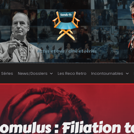
Actus et avis / ciné et séries
Séries
News/Dossiers
Les Reco Retro
Incontournables
omulus : Filiation t