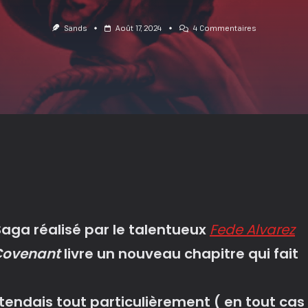
Sur
Sands
Août 17, 2024
4 Commentaires
Alien
Romulus
:
Filiation
Toxique
!
 Saga réalisé par le talentueux
Fede Alvarez
Covenant
livre un nouveau chapitre qui fait
ttendais tout particulièrement ( en tout cas