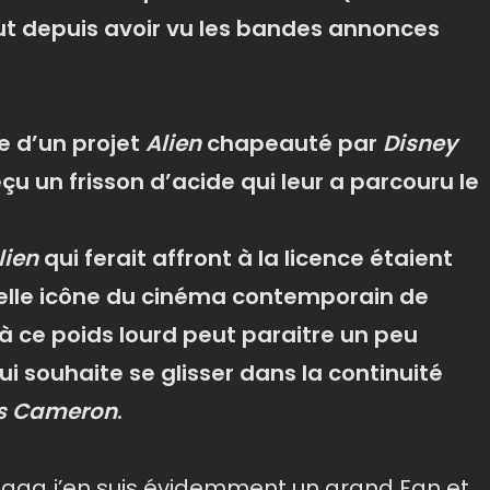
out depuis avoir vu les bandes annonces
e d’un projet
Alien
chapeauté par
Disney
u un frisson d’acide qui leur a parcouru le
lien
qui ferait affront à la licence étaient
telle icône du cinéma contemporain de
 à ce poids lourd peut paraitre un peu
ui souhaite se glisser dans la continuité
s Cameron
.
 saga j’en suis évidemment un grand Fan et