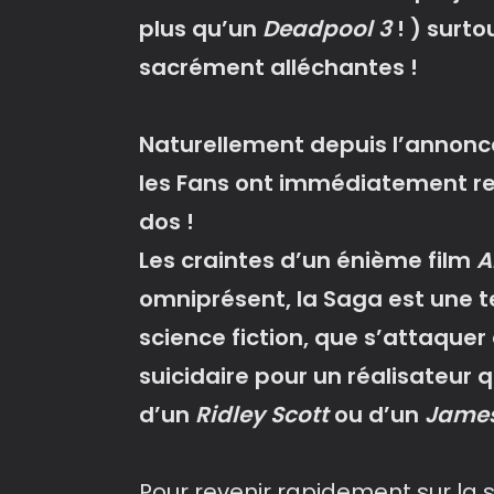
plus qu’un
Deadpool 3
! ) surt
sacrément alléchantes
!
Naturellement depuis l’annonc
les Fans ont immédiatement reç
dos !
Les craintes d’un énième film
A
omniprésent, la Saga est une 
science fiction, que s’attaquer
suicidaire pour un réalisateur q
d’un
Ridley Scott
ou d’un
Jame
Pour revenir rapidement sur la