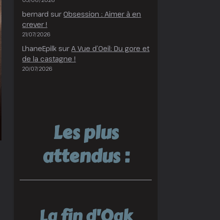
bernard
sur
Obsession : Aimer à en
crever !
21/07/2026
LhaneEpilk
sur
A Vue d’Oeil: Du gore et
de la castagne !
20/07/2026
Les plus
attendus :
La fin d'Oak