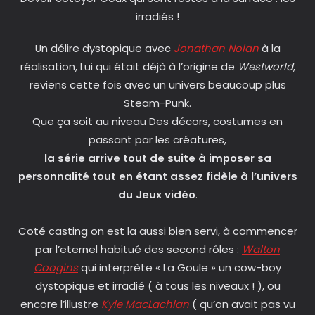
irradiés !
Un délire dystopique avec
Jonathan Nolan
à la
réalisation, Lui qui était déjà à l’origine de
Westworld
,
reviens cette fois avec un univers beaucoup plus
Steam-Punk.
Que ça soit au niveau Des décors, costumes en
passant par les créatures,
la série arrive tout de suite à imposer sa
personnalité tout en étant assez fidèle à l’univers
du Jeux vidéo
.
Coté casting on est la aussi bien servi, à commencer
par l’eternel habitué des second rôles :
Walton
Coogins
qui interprète « La Goule » un cow-boy
dystopique et irradié ( à tous les niveaux ! ), ou
encore l’illustre
Kyle MacLachlan
( qu’on avait pas vu