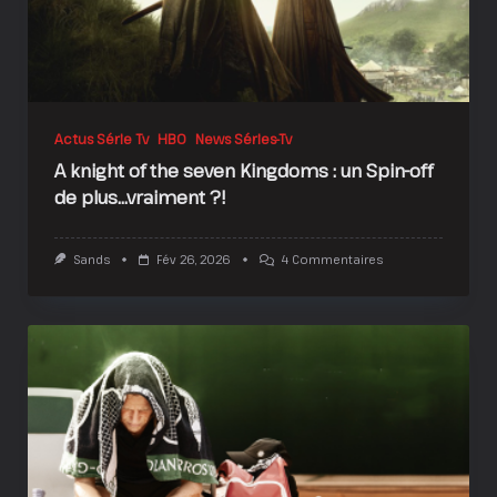
Actus Série Tv
HBO
News Séries-Tv
A knight of the seven Kingdoms : un Spin-off
de plus…vraiment ?!
Sur
Sands
Fév 26, 2026
4 Commentaires
A
Knight
Of
The
Seven
Kingdoms
:
Un
Spin-
Off
De
Plus…
Vraiment
?!