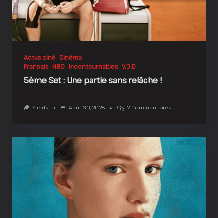
Actus ciné
Cinéma
Francais
HBO
Incontournables
V.O.D
5ème Set : Une partie sans relâche !
Sur
Sands
Août 30, 2025
2 Commentaires
5ème
Set
:
Une
Partie
Sans
Relâche
!