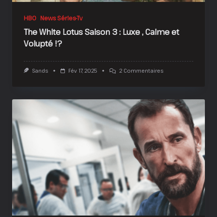
HBO
News Séries-Tv
The White Lotus Saison 3 : Luxe , Calme et
Volupté !?
Sur
Sands
Fév 17, 2025
2 Commentaires
The
White
Lotus
Saison
3
:
Luxe
,
Calme
Et
Volupté
!?