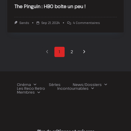
The Pinguin : HBO boite un peu !
Sur
Sands
Sep 21, 2024
4 Commentaires
The
Pinguin
:
HBO
Boite
Un
1
2
Peu
!
Cinéma
Séries
News/Dossiers
Les Reco Retro
Incontournables
Membres