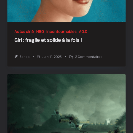
Actus ciné
HBO
Incontournables
V.O.D
Girl : fragile et solide à la fois !
Sur
Sands
Juin 14, 2025
2 Commentaires
Girl
:
Fragile
Et
Solide
À
La
Fois
!