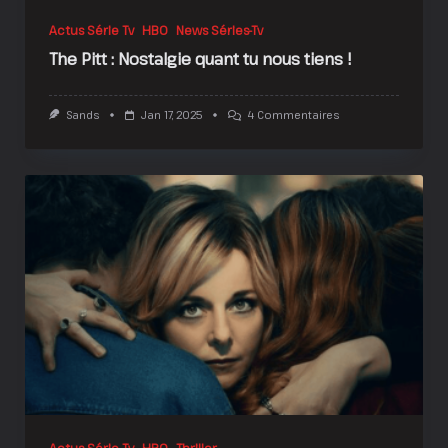
Actus Série Tv
HBO
News Séries-Tv
The Pitt : Nostalgie quant tu nous tiens !
Sur
Sands
Jan 17, 2025
4 Commentaires
The
Pitt
:
Nostalgie
Quant
Tu
Nous
Tiens
!
Actus Série Tv
HBO
Thriller