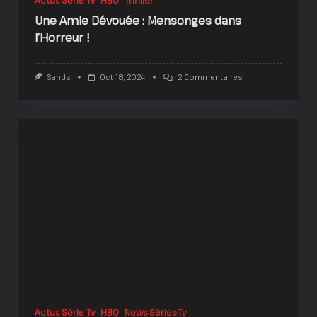
Une Amie Dévouée : Mensonges dans
l’Horreur !
Sur
Sands
Oct 18, 2024
2 Commentaires
Une
Amie
Dévouée
:
Mensonges
Dans
L’Horreur
!
Actus Série Tv
HBO
News Séries-Tv