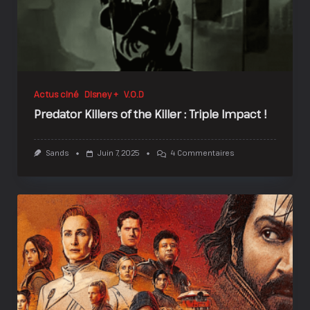
Actus ciné
Disney +
V.O.D
Predator Killers of the Killer : Triple Impact !
Sur
Sands
Juin 7, 2025
4 Commentaires
Predator
Killers
Of
The
Killer
:
Triple
Impact
!