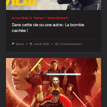
Actus Série Tv
Disney +
News Séries-Tv
Dans cette vie ou une autre : La bombe
cachée !
Sur
Sands
Juil 23, 2024
4 Commentaires
Dans
Cette
Vie
Ou
Une
Autre
:
La
Bombe
Cachée
!