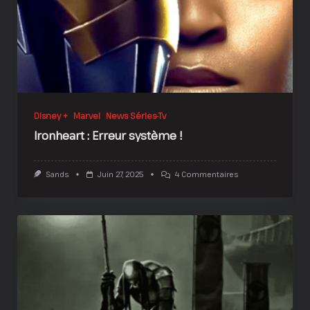
?
Disney +
Marvel
News Séries-Tv
Ironheart : Erreur système !
Sur
Sands
Juin 27, 2025
4 Commentaires
Ironheart
:
Erreur
Système
!