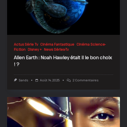
Actus Série Tv
Cinéma Fantastique
Cinéma Science-
Fiction
Disney +
News Séries-Tv
Alien Earth : Noah Hawley était il le bon choix
! ?
Sur
Sands
Août 14, 2025
2 Commentaires
Alien
Earth
:
Noah
Hawley
Était
Il
Le
Bon
Choix
!