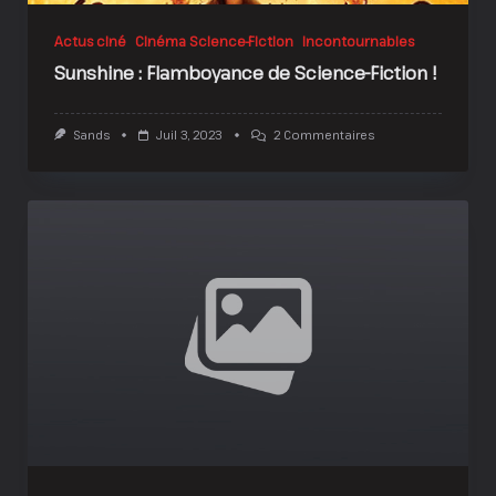
Actus ciné
Cinéma Science-Fiction
Incontournables
Sunshine : Flamboyance de Science-Fiction !
Sur
Sands
Juil 3, 2023
2 Commentaires
Sunshine
:
Flamboyance
De
Science-
Fiction
!