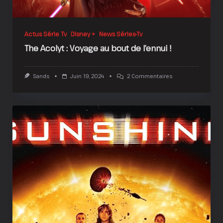
Actus Série Tv
Disney +
News Séries-Tv
The Acolyt : Voyage au bout de l’ennui !
Sur
Sands
Juin 19, 2024
2 Commentaires
The
Acolyt
:
Voyage
Au
Bout
De
L’ennui
!