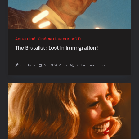
Actus ciné
Cinéma d'auteur
V.O.D
The Brutalist : Lost in Immigration !
Sur
Sands
Mar 3, 2025
2 Commentaires
The
Brutalist
:
Lost
In
Immigration
!