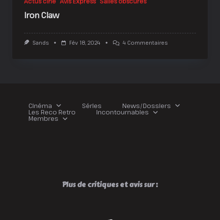
Actus ciné
Avis Express
Salles obscures
Iron Claw
Sur
Sands
Fév 18, 2024
4 Commentaires
Iron
Claw
Cinéma
Séries
News/Dossiers
Les Reco Retro
Incontournables
Membres
Plus de critiques et avis sur :