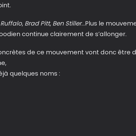
oint.
Ruffalo
,
Brad Pitt
,
Ben Stiller
…Plus le mouvemen
dien continue clairement de s’allonger.
ncrètes de ce mouvement vont donc être de
e,
déjà quelques noms :