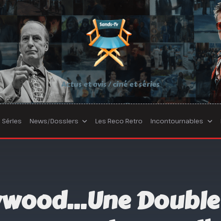
Actus et avis / ciné et séries
Séries
News/Dossiers
Les Reco Retro
Incontournables
ywood…Une Double 