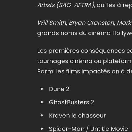
Artists (SAG-AFTRA)
, qui les à rej
Will Smith
,
Bryan Cranston
,
Mark 
grands noms du cinéma Hollywoo
Les premières conséquences co
tournages cinéma ou plateform
Parmi les films impactés on à 
Dune 2
GhostBusters 2
Kraven le chasseur
Spider-Man / Untitle Movie