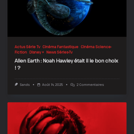
Actus Série Tv
Cinéma Fantastique
Cinéma Science-
Fiction
Disney +
News Séries-Tv
Alien Earth : Noah Hawley était il le bon choix
! ?
Sur
Sands
Août 14, 2025
2 Commentaires
Alien
Earth
:
Noah
Hawley
Était
Il
Le
Bon
Choix
!