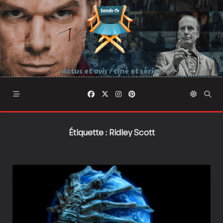
Skip
to
content
Actus et avis / ciné et séries
Étiquette :
Ridley Scott