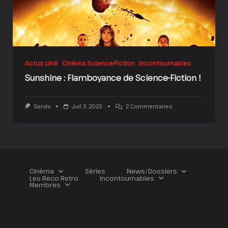
Actus ciné
Cinéma Science-Fiction
Incontournables
Sunshine : Flamboyance de Science-Fiction !
Sur
Sands
Juil 3, 2023
2 Commentaires
Sunshine
:
Flamboyance
De
Science-
Fiction
!
Cinéma
Séries
News/Dossiers
Les Reco Retro
Incontournables
Membres