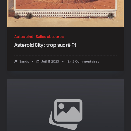
Actus ciné
Salles obscures
Asteroid City : trop sucré ?!
Sur
Sands
Juil 11, 2023
2 Commentaires
Asteroid
City
:
Trop
Sucré
?!