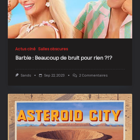
Actus ciné
Salles obscures
Barbie : Beaucoup de bruit pour rien ?!?
Sur
Sands
Sep 22, 2023
2 Commentaires
Barbie
:
Beaucoup
De
Bruit
Pour
Rien
?!?