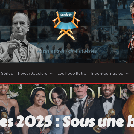
Actus et avis / ciné et séries
Séries
News/Dossiers
Les Reco Retro
Incontournables
s 2025 : Sous une b