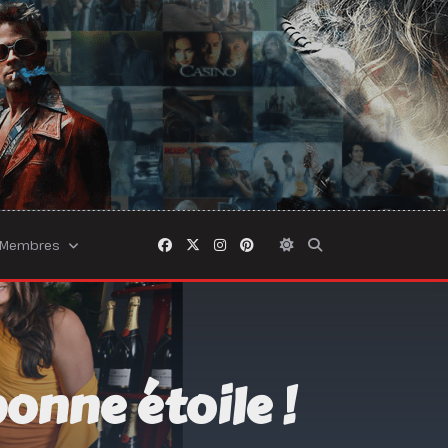
Membres
onne étoile !