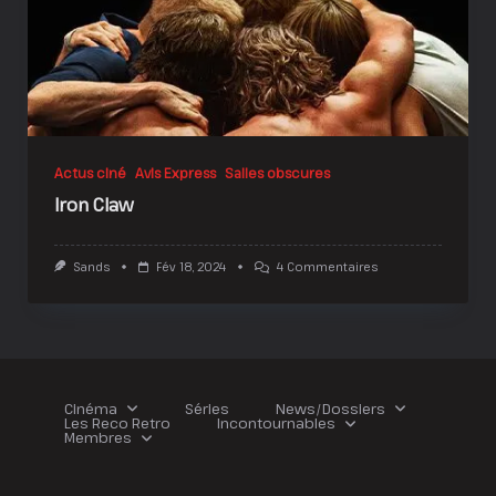
Actus ciné
Avis Express
Salles obscures
Iron Claw
Sur
Sands
Fév 18, 2024
4 Commentaires
Iron
Claw
Cinéma
Séries
News/Dossiers
Les Reco Retro
Incontournables
Membres