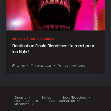
Actus ciné
Salles obscures
Destination Finale Bloodlines : la mort pour
les Nuls !
Sur
Sands
Mai 26, 2025
4 Commentaires
Destination
Finale
Bloodlines
:
La
Mort
Pour
Les
Cinéma
Séries
News/Dossiers
Nuls
Les Reco Retro
Incontournables
!
Membres