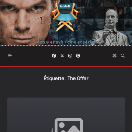
Skip
to
content
Actus et avis / ciné et séries
Étiquette :
The Offer