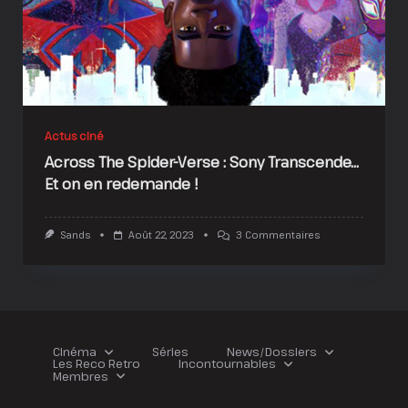
!
Actus ciné
Across The Spider-Verse : Sony Transcende…
Et on en redemande !
Sur
Sands
Août 22, 2023
3 Commentaires
Across
The
Spider-
Verse
:
Sony
Transcende…
Et
Cinéma
Séries
News/Dossiers
On
Les Reco Retro
Incontournables
En
Membres
Redemande
!