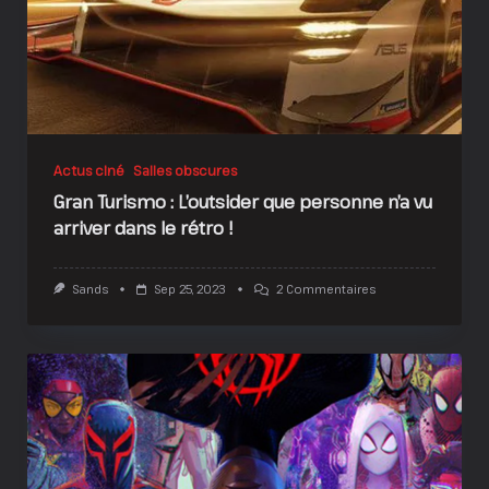
Actus ciné
Salles obscures
Gran Turismo : L’outsider que personne n’a vu
arriver dans le rétro !
Sur
Sands
Sep 25, 2023
2 Commentaires
Gran
Turismo
:
L’outsider
Que
Personne
N’a
Vu
Arriver
Dans
Le
Rétro