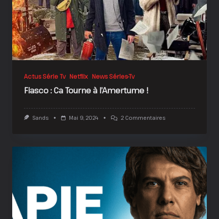
Actus Série Tv
Netflix
News Séries-Tv
Fiasco : Ca Tourne à l’Amertume !
Sur
Sands
Mai 9, 2024
2 Commentaires
Fiasco
:
Ca
Tourne
À
L’Amertume
!