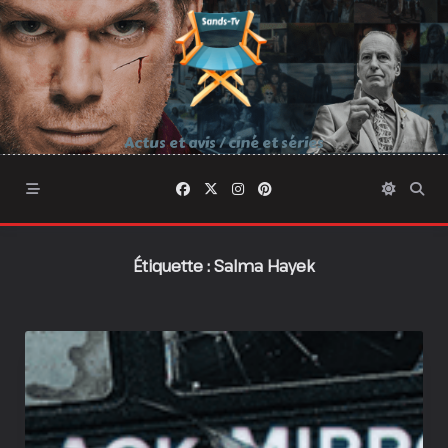
Skip
to
content
Actus et avis / ciné et séries
Étiquette :
Salma Hayek