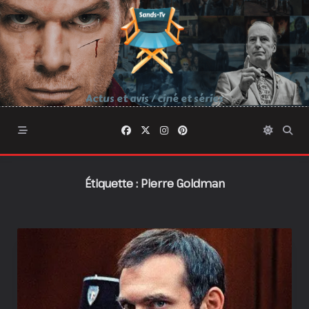
Skip
to
content
Actus et avis / ciné et séries
Étiquette :
Pierre Goldman