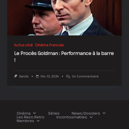
Actus ciné
Cinéma Francais
Le Procès Goldman : Performance à la barre
!
Sur
Sands
Fév 10, 2024
Un Commentaire
Le
Procès
Goldman
:
Performance
À
La
Barre
Cinéma
Séries
News/Dossiers
!
Les Reco Retro
Incontournables
Membres