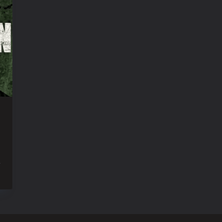
ur
he
alking
ead
aryl
ixon