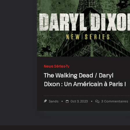
News Séries-Tv
The Walking Dead / Daryl
Dixon : Un Américain à Paris !
S
Sands
Oct 3, 2023
3 Commentaires
T
W
D
/
D
D