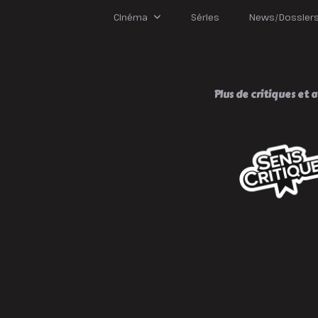
:
U
Cinéma
Séries
News/Dossier
A
À
P
!
Plus de critiques et av