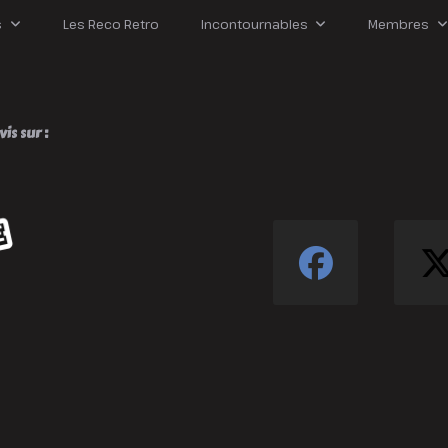
n
s
Les Reco Retro
Incontournables
Membres
méricain
aris
is sur :