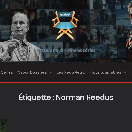
Actus et avis / ciné et séries
Séries
News/Dossiers
Les Reco Retro
Incontournables
Étiquette :
Norman Reedus