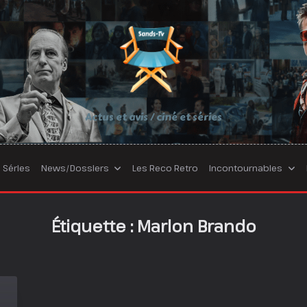
Actus et avis / ciné et séries
Séries
News/Dossiers
Les Reco Retro
Incontournables
Étiquette :
Marlon Brando