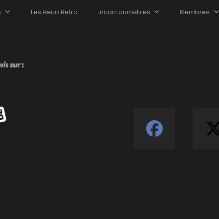
usiness !
s
Les Reco Retro
Incontournables
Membres
is sur :