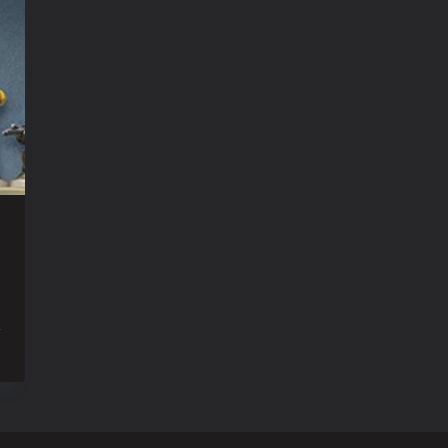
ur
argo
Saison
Back
n