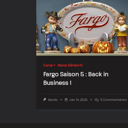
Canal +
News Séries-Tv
Fargo Saison 5 : Back in
Business !
S
Sands
Jan 14, 2024
5 Commentaires
F
5
:
I