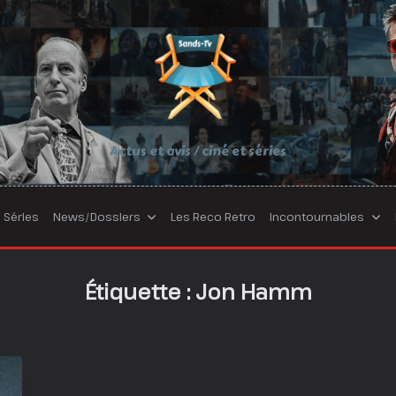
Actus et avis / ciné et séries
Séries
News/Dossiers
Les Reco Retro
Incontournables
Étiquette :
Jon Hamm