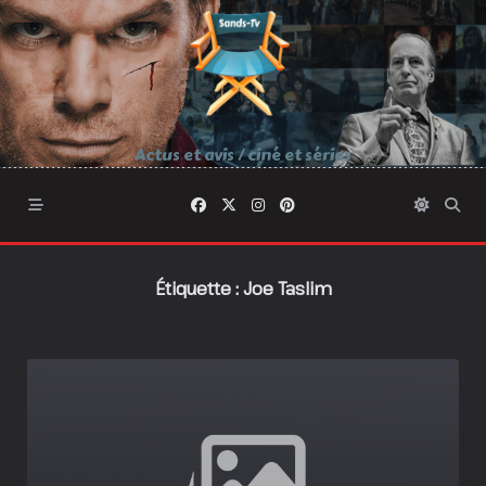
Skip
to
content
Actus et avis / ciné et séries
Étiquette :
Joe Taslim