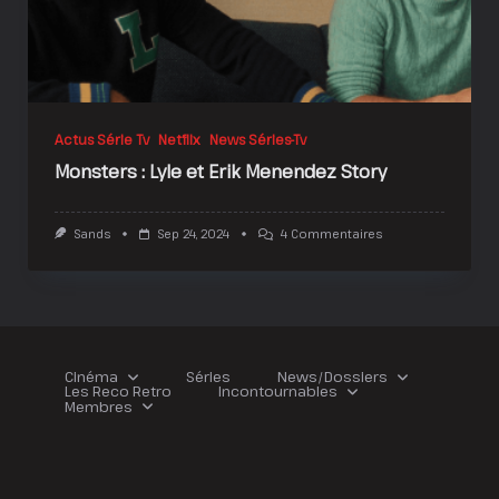
Actus Série Tv
Netflix
News Séries-Tv
Monsters : Lyle et Erik Menendez Story
Sur
Sands
Sep 24, 2024
4 Commentaires
Monsters
:
Lyle
Et
Erik
Menendez
Story
Cinéma
Séries
News/Dossiers
Les Reco Retro
Incontournables
Membres