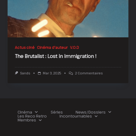
Actus ciné
Cinéma d'auteur
V.O.D
The Brutalist : Lost in Immigration !
Sur
Sands
Mar 3, 2025
2 Commentaires
The
Brutalist
:
Lost
In
Immigration
!
Cinéma
Séries
News/Dossiers
Les Reco Retro
Incontournables
Membres