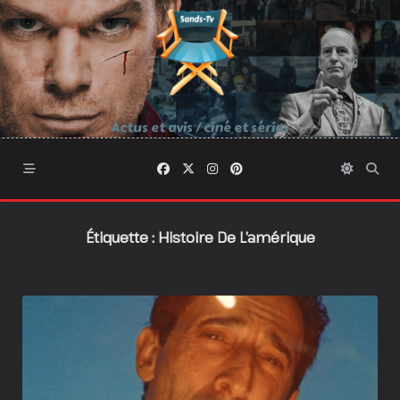
Skip
to
content
Actus et avis / ciné et séries
Étiquette :
Histoire De L’amérique