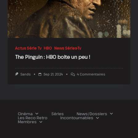
Actus Série Tv
HBO
News Séries-Tv
The Pinguin : HBO boite un peu !
Sur
Sands
Sep 21, 2024
4 Commentaires
The
Pinguin
:
HBO
Boite
Un
Peu
!
Cinéma
Séries
News/Dossiers
Les Reco Retro
Incontournables
Membres