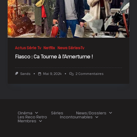
Actus Série Tv
Netflix
News Séries-Tv
Fiasco : Ca Tourne à l’Amertume !
Sur
Sands
Mai 9, 2024
2 Commentaires
Fiasco
:
Ca
Tourne
À
L’Amertume
!
Cinéma
Séries
News/Dossiers
Les Reco Retro
Incontournables
Membres